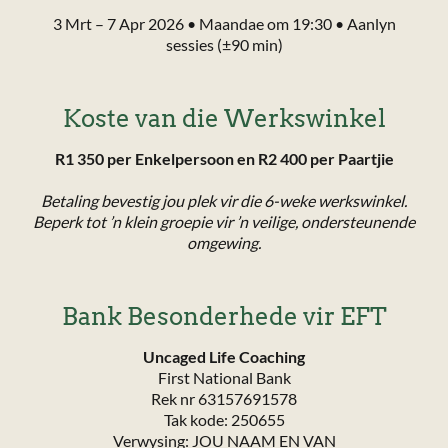
3 Mrt – 7 Apr 2026 • Maandae om 19:30 • Aanlyn
sessies (±90 min)
Koste van die Werkswinkel
R1 350 per Enkelpersoon en R2 400 per Paartjie
Betaling bevestig jou plek vir die 6-weke werkswinkel.
Beperk tot ’n klein groepie vir ’n veilige, ondersteunende
omgewing.
Bank Besonderhede vir EFT
Uncaged Life Coaching
First National Bank
Rek nr 63157691578
Tak kode: 250655
Verwysing: JOU NAAM EN VAN