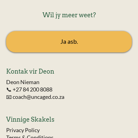
Wil jy meer weet?
Ja asb.
Kontak vir Deon
Deon Nieman
📞
+27 84 200 8088
📧
coach@uncaged.co.za
Vinnige Skakels
Privacy Policy
Terms & Conditions